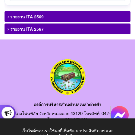
รายงาน ITA 2569
รายงาน ITA 2567
องค์การบริหารส่วนตำบลเหล่าต่างคำ
อำเภอโพนพิสัย จังหวัดหนองคาย 43120 โทรศัพท์. 042-490845
โทรสาร. 042-490846
อีเมลกลาง. saraban@laotangkham.go.th
เว็บไซต์ของเราใช้คุกกี้เพื่อพัฒนาประสิทธิภาพ และ