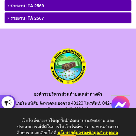
รายงาน ITA 2569
รายงาน ITA 2567
องค์การบริหารส่วนตำบลเหล่าต่างคำ
อำเภอโพนพิสัย จังหวัดหนองคาย 43120 โทรศัพท์. 042-490845
โทรสาร. 042-490846
อีเมลกลาง. saraban@laotangkham.go.th
เว็บไซต์ของเราใช้คุกกี้เพื่อพัฒนาประสิทธิภาพ และ
ประสบการณ์ที่ดีในการใช้เว็บไซต์ของท่าน ท่านสามารถ
ศึกษารายละเอียดได้ที่
นโยบายคุ้มครองข้อมูลส่วนบุคคล
.