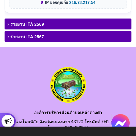
IP ของคุณคือ
216.73.217.54
รายงาน ITA 2569
รายงาน ITA 2567
องค์การบริหารส่วนตำบลเหล่าต่างคำ
อำเภอโพนพิสัย จังหวัดหนองคาย 43120 โทรศัพท์. 042-490845
โทรสาร. 042-490846