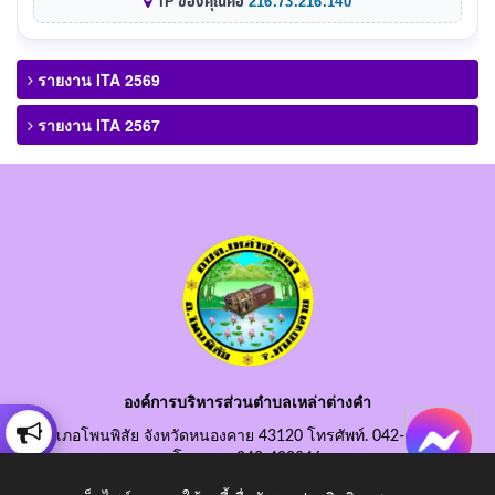
IP ของคุณคือ
216.73.216.140
รายงาน ITA 2569
รายงาน ITA 2567
องค์การบริหารส่วนตำบลเหล่าต่างคำ
อำเภอโพนพิสัย จังหวัดหนองคาย 43120 โทรศัพท์. 042-490845
โทรสาร. 042-490846
อีเมลกลาง. saraban@laotangkham.go.th