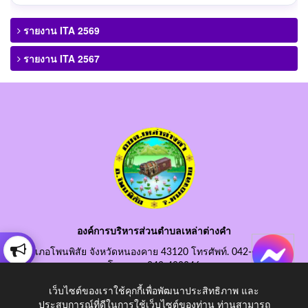
รายงาน ITA 2569
รายงาน ITA 2567
องค์การบริหารส่วนตำบลเหล่าต่างคำ
อำเภอโพนพิสัย จังหวัดหนองคาย 43120 โทรศัพท์. 042-490845
โทรสาร. 042-490846
อีเมลกลาง. saraban@laotangkham.go.th
เว็บไซต์ของเราใช้คุกกี้เพื่อพัฒนาประสิทธิภาพ และ
ประสบการณ์ที่ดีในการใช้เว็บไซต์ของท่าน ท่านสามารถ