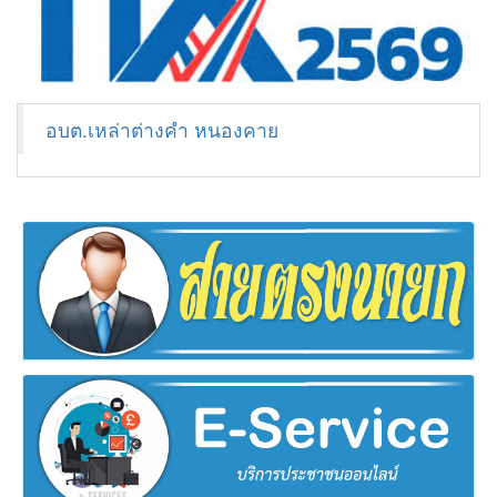
อบต.เหล่าต่างคำ หนองคาย