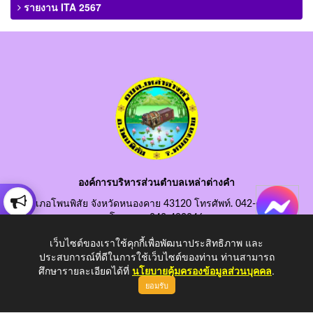
รายงาน ITA 2567
องค์การบริหารส่วนตำบลเหล่าต่างคำ
อำเภอโพนพิสัย จังหวัดหนองคาย 43120 โทรศัพท์. 042-490845
โทรสาร. 042-490846
อีเมลกลาง. saraban@laotangkham.go.th
เว็บไซต์ของเราใช้คุกกี้เพื่อพัฒนาประสิทธิภาพ และ
ประสบการณ์ที่ดีในการใช้เว็บไซต์ของท่าน ท่านสามารถ
ศึกษารายละเอียดได้ที่
นโยบายคุ้มครองข้อมูลส่วนบุคคล
.
ยอมรับ
Copyright © 2026 All Right Resive http://www.laotangkham.go.th