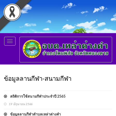
Toggle
navigation
ข้อมูลลานกีฬา-สนามกีฬา
สถิติการใช้สนามกีฬาประจำปี 2565
19 มิถุนายน 2566
ข้อมูลลานกีฬาตำบลเหล่าต่างคำ