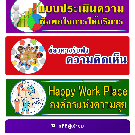
สถิติผู้เข้าชม