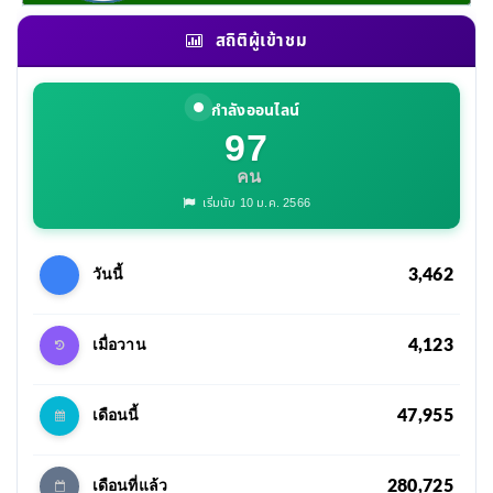
สถิติผู้เข้าชม
กำลังออนไลน์
97
คน
เริ่มนับ 10 ม.ค. 2566
3,462
วันนี้
4,123
เมื่อวาน
47,955
เดือนนี้
280,725
เดือนที่แล้ว